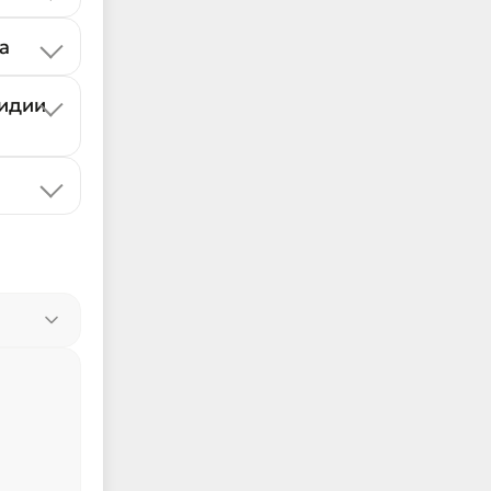
а
сидии