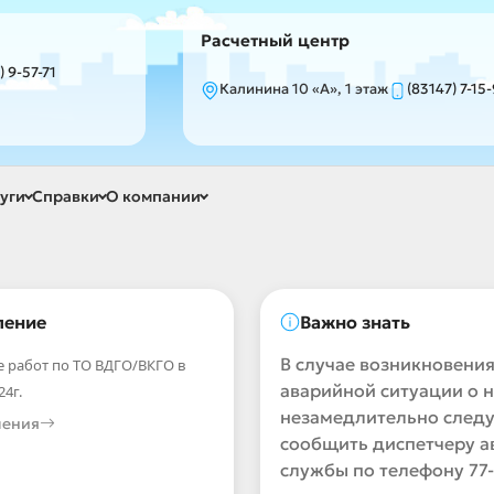
Расчетный центр
) 9-57-71
Калинина 10 «А», 1 этаж
(83147) 7-15
уги
Справки
О компании
ление
Важно знать
В случае возникновени
 работ по ТО ВДГО/ВКГО в
аварийной ситуации о 
24г.
незамедлительно следу
ления
сообщить диспетчеру 
службы по телефону 77