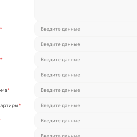
*
*
ома
*
вартиры
*
*