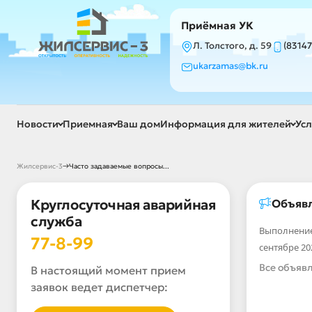
Приёмная УК
Л. Толстого, д. 59
(83147
ukarzamas@bk.ru
Новости
Приемная
Ваш дом
Информация для жителей
Усл
→
Жилсервис-3
Часто задаваемые вопросы...
Круглосуточная аварийная
Объяв
служба
Выполнение
77-8-99
сентябре 20
Все объяв
В настоящий момент прием
заявок ведет диспетчер: