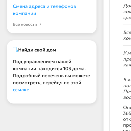
До
Смена адреса и телефонов
ком
компании
сде
Все новости
Все
ко
Найди свой дом
У 
пр
Под управлением нашей
кач
компании находится 103 дома.
Подробный перечень вы можете
В и
посмотреть, перейдя по этой
пол
ссылке
Поч
во
Опл
365
отк
про
чем