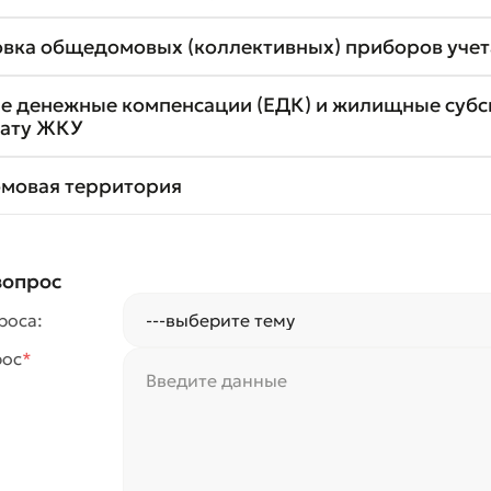
овка общедомовых (коллективных) приборов учет
е денежные компенсации (ЕДК) и жилищные суб
лату ЖКУ
мовая территория
вопрос
роса:
рос
*