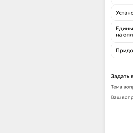
Устан
Едины
на оп
Придо
Задать 
Тема воп
Ваш воп