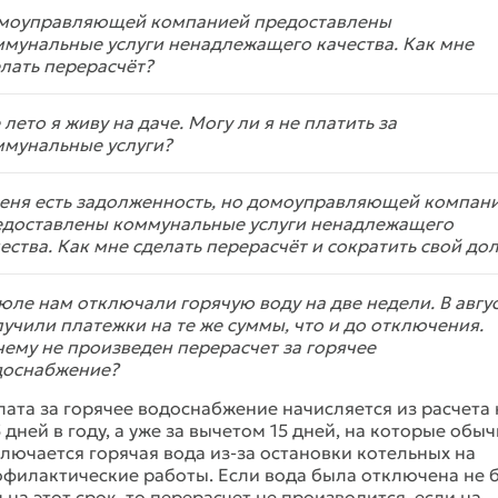
моуправляющей компанией предоставлены
мунальные услуги ненадлежащего качества. Как мне
лать перерасчёт?
 лето я живу на даче. Могу ли я не платить за
ммунальные услуги?
меня есть задолженность, но домоуправляющей компан
едоставлены коммунальные услуги ненадлежащего
ества. Как мне сделать перерасчёт и сократить свой дол
юле нам отключали горячую воду на две недели. В авгу
учили платежки на те же суммы, что и до отключения.
ему не произведен перерасчет за горячее
доснабжение?
ата за горячее водоснабжение начисляется из расчета 
 дней в году, а уже за вычетом 15 дней, на которые обы
лючается горячая вода из-за остановки котельных на
филактические работы. Если вода была отключена не 
 на этот срок, то перерасчет не производится, если на