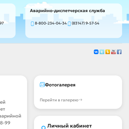
Аварийно-диспетчерская служба
-97
8-800-234-04-34
(83147) 9-57-54
Фотогалерея
я
Перейти в галерею
ней
ет
аварийной
-8-99
Личный кабинет