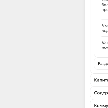
бол
пр
Что
пер
Как
вы
Разд
Капит
Содер
Комму