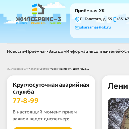
Приёмная УК
Л. Толстого, д. 59
(83147
ukarzamas@bk.ru
Новости
Приемная
Ваш дом
Информация для жителей
Усл
→
→
Жилсервис-3
Каталог домов
Ленина пр-кт., дом N123...
Круглосуточная аварийная
Ленин
служба
77-8-99
В настоящий момент прием
заявок ведет диспетчер: