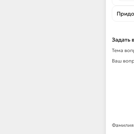
Придо
Задать 
Тема воп
Ваш воп
Фамилия