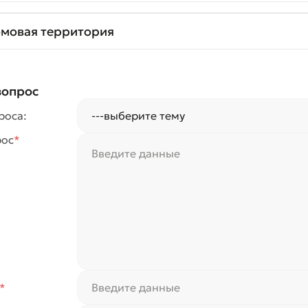
мовая территория
вопрос
роса:
рос
*
*