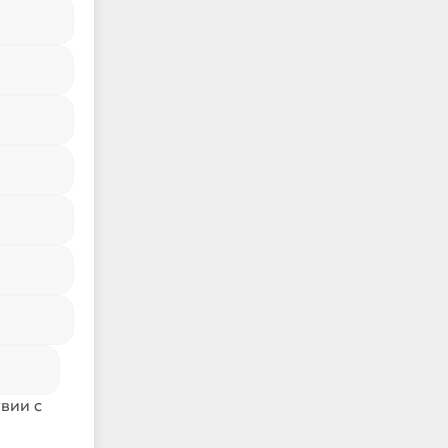
вии с