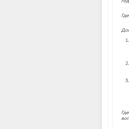
год
Где
До
Гд
во