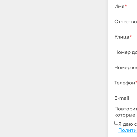
Имя
*
Отчество
Улица
*
Номер д
Номер к
Телефон
E-mail
Повтори
которые 
Я даю с
Полити