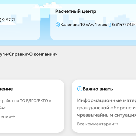
Расчетный центр
) 9-57-71
Калинина 10 «А», 1 этаж
(83147) 7-15
уги
Справки
О компании
ление
Важно знать
Информационные мате
 работ по ТО ВДГО/ВКГО в
гражданской обороне и
24г.
чрезвычайным ситуаци
ления
Все комментарии