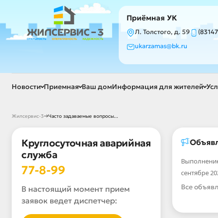
Приёмная УК
Л. Толстого, д. 59
(83147
ukarzamas@bk.ru
Новости
Приемная
Ваш дом
Информация для жителей
Усл
→
Жилсервис-3
Часто задаваемые вопросы...
Круглосуточная аварийная
Объяв
служба
Выполнение
77-8-99
сентябре 20
Все объяв
В настоящий момент прием
заявок ведет диспетчер: