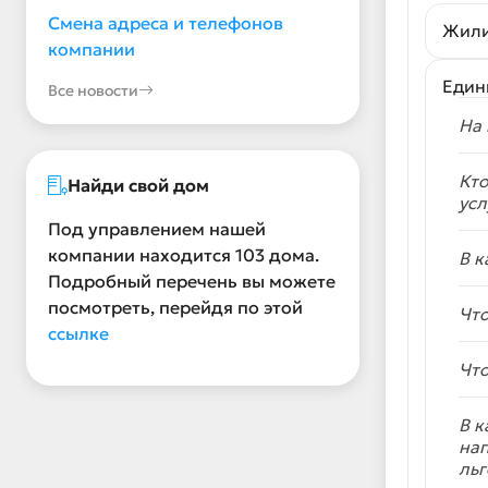
Смена адреса и телефонов
Жили
компании
Един
Все новости
На 
Кто
Найди свой дом
усл
Под управлением нашей
компании находится 103 дома.
В к
Подробный перечень вы можете
посмотреть, перейдя по этой
Что
ссылке
Что
В к
нап
льг