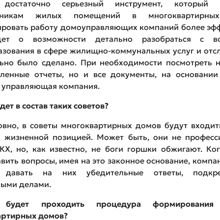
достаточно серьезный инструмент, который п
енникам жилых помещений в многоквартирны
ировать работу домоуправляющих компаний более эфф
дет о возможности детально разобраться с во
зования в сфере жилищно-коммунальных услуг и отс
льно было сделано. При необходимости посмотреть н
вленные отчеты, но и все документы, на основании
 управляющая компания.
дет в состав таких советов?
овно, в советы многоквартирных домов будут входи
й жизненной позицией. Может быть, они не професс
КХ, но, как известно, не боги горшки обжигают. Ко
авить вопросы, имея на это законное основание, компа
а давать на них убедительные ответы, подкре
ными делами.
будет проходить процедура формирования 
артирных домов?