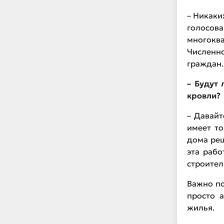
– Никаки
голосо
многокв
Численно
граждан.
– Будут
кровли?
– Давайт
имеет то
дома реш
эта рабо
строител
Важно по
просто 
жилья.