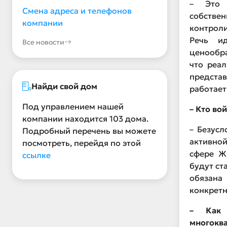
– Это 
Смена адреса и телефонов
собств
компании
контрол
Речь и
Все новости
ценообра
что реа
предста
Найди свой дом
работает
Под управлением нашей
– Кто вой
компании находится 103 дома.
– Безусл
Подробный перечень вы можете
активно
посмотреть, перейдя по этой
сфере Ж
ссылке
будут ст
обязан
конкрет
– Как 
многокв