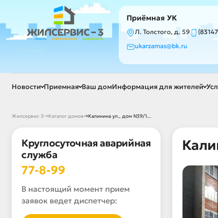
Приёмная УК
Л. Толстого, д. 59
(83147
ukarzamas@bk.ru
Новости
Приемная
Ваш дом
Информация для жителей
Усл
→
→
Жилсервис-3
Каталог домов
Калинина ул., дом N39/1...
Круглосуточная аварийная
Калин
служба
77-8-99
В настоящий момент прием
заявок ведет диспетчер: