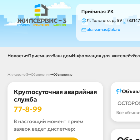
Приёмная УК
Л. Толстого, д. 59
(83147
ukarzamas@bk.ru
Новости
Приемная
Ваш дом
Информация для жителей
Усл
→
→
Жилсервис-3
Объявления
Объявление
Круглосуточная аварийная
Объяв
служба
ОСТОРО
77-8-99
Все объяв
В настоящий момент прием
заявок ведет диспетчер: