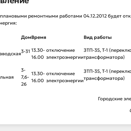
вление
с плановыми ремонтными работами 04.12.2012 будет от
нергия:
Дом
Время
Вид работы
13.30-
отключение
ЗТП-35, Т-1 (перекл
3-31
аводская
16.00
электроэнергии
трансформатора)
3-
ЗТП-35, Т-1 (перекл
13.30-
отключение
альная
7,6-
трансформатора)
16.00
электроэнергии
26
Городские эл