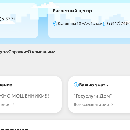
Расчетный центр
) 9-57-71
Калинина 10 «А», 1 этаж
(83147) 7-15
уги
Справки
О компании
ление
Важно знать
ЖНО МОШЕННИКИ!!!
"Госуслуги.Дом"
ления
Все комментарии