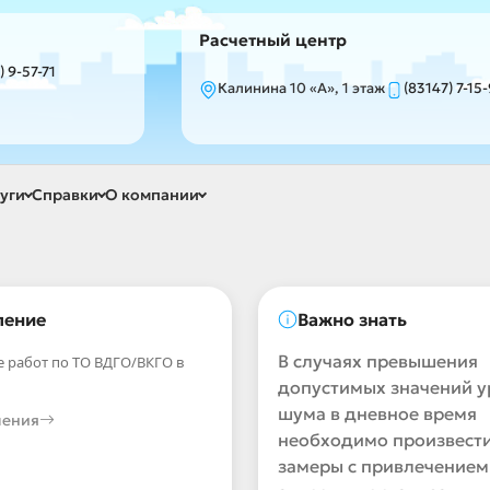
Расчетный центр
) 9-57-71
Калинина 10 «А», 1 этаж
(83147) 7-15
уги
Справки
О компании
ление
Важно знать
В случаях превышения
 работ по ТО ВДГО/ВКГО в
допустимых значений у
шума в дневное время
ления
необходимо произвести
замеры с привлечением