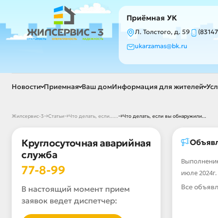
Приёмная УК
Л. Толстого, д. 59
(83147
ukarzamas@bk.ru
Новости
Приемная
Ваш дом
Информация для жителей
Усл
→
→
→
Жилсервис-3
Статьи
Что делать, если......
Что делать, если вы обнаружили...
Круглосуточная аварийная
Объяв
служба
Выполнение
77-8-99
июле 2024г.
Все объяв
В настоящий момент прием
заявок ведет диспетчер: