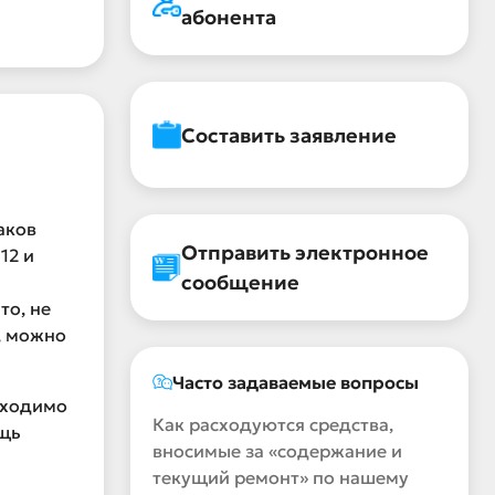
абонента
Составить заявление
аков
Отправить электронное
12 и
сообщение
то, не
, можно
Часто задаваемые вопросы
бходимо
Как расходуются средства,
ощь
вносимые за «содержание и
текущий ремонт» по нашему